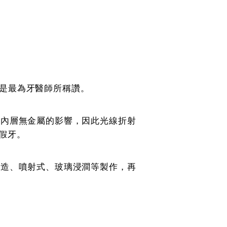
也是最為牙醫師所稱讚。
因內層無金屬的影響，因此光線折射
定假牙。
鑄造、噴射式、玻璃浸澗等製作，再