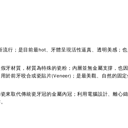
竄起新流行；是目前最hot、牙體呈現活性逼真、透明美感；
定假牙材質，材質為特殊的瓷粉；內層並無金屬支撐，也
於前牙咬合或瓷貼片(Veneer)；是最美觀、自然的固
的瓷來取代傳統瓷牙冠的金屬內冠；利用電腦設計、離心
作。