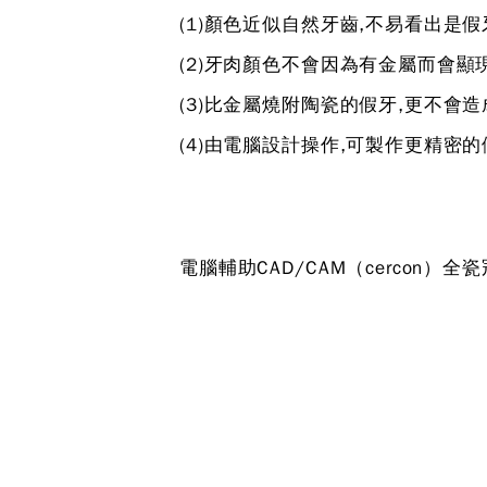
(1)顏色近似自然牙齒,不易看出是假
(2)牙肉顏色不會因為有金屬而會顯
(3)比金屬燒附陶瓷的假牙,更不會
(4)由電腦設計操作,可製作更精密的
電腦輔助CAD/CAM（cercon）