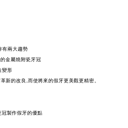
作有兩大趨勢
傳統的金屬燒附瓷牙冠
造變形
革新的改良,而使將來的假牙更美觀更精密。
）全瓷冠製作假牙的優點