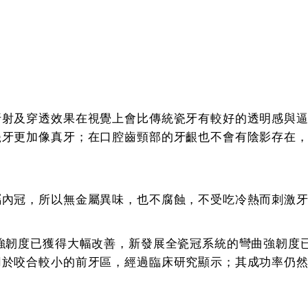
折射及穿透效果在視覺上會比傳統瓷牙有較好的透明感與
瓷牙更加像真牙；在口腔齒頸部的牙齦也不會有陰影存在
屬內冠，所以無金屬異味，也不腐蝕，不受吃冷熱而刺激
強韌度已獲得大幅改善，新發展全瓷冠系統的彎曲強韌度
用於咬合較小的前牙區，經過臨床研究顯示；其成功率仍