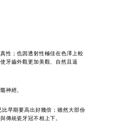
逼真性；也因透射性極佳在色澤上較
，使牙齒外觀更加美觀、自然且逼
牙髓神經。
已比早期要高出好幾倍；雖然大部份
然與傳統瓷牙冠不相上下。