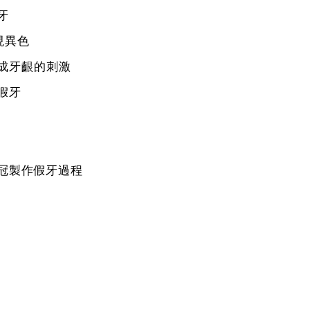
牙
現異色
造成牙齦的刺激
假牙
全瓷冠製作假牙過程