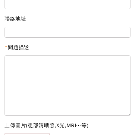
聯絡地址
*
問題描述
上傳圖片(患部清晰照,X光,MRI…等)