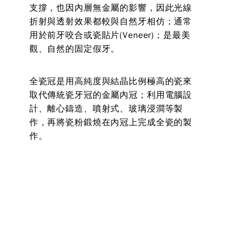
支撐，也因內層無金屬的影響，因此光線
折射與透射效果都較與自然牙相仿；通常
用於前牙咬合或瓷貼片(Veneer)；是最美
觀、自然的固定假牙。
全瓷冠是用高純度與結晶比例極高的瓷來
取代傳統瓷牙冠的金屬內冠；利用電腦設
計、離心鑄造、噴射式、玻璃浸澗等製
作，再將瓷粉鍛燒在內冠上完成全瓷的製
作。