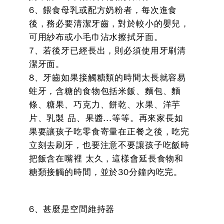
6、餵食母乳或配方奶粉者，每次進食
後，務必要清潔牙齒，對於較小的嬰兒，
可用紗布或小毛巾沾水擦拭牙面。
7、若後牙已經長出，則必須使用牙刷清
潔牙面。
8、牙齒如果接觸糖類的時間太長就容易
蛀牙，含糖的食物包括米飯、麵包、麵
條、糖果、巧克力、餅乾、水果、洋芋
片、乳製 品、果醬...等等。再來家長如
果要讓孩子吃零食寄量在正餐之後，吃完
立刻去刷牙，也要注意不要讓孩子吃飯時
把飯含在嘴裡 太久，這樣會延長食物和
糖類接觸的時間，並於30分鐘內吃完。
6、甚麼是空間維持器