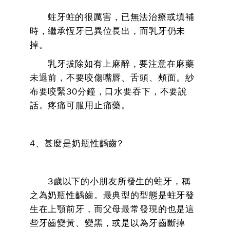
蛀牙蛀的很厲害，已無法治療或填補
時，繼承恆牙已異位長出，而乳牙仍未
掉。
乳牙拔除如有上麻醉，要注意在麻藥
未退前，不要咬傷嘴唇、舌頭、頰面。紗
布要咬緊30分鐘，口水要吞下，不要說
話。疼痛可服用止痛藥。
4、甚麼是奶瓶性齲齒?
3歲以下的小朋友所發生的蛀牙，稱
之為奶瓶性齲齒。最典型的型態是蛀牙發
生在上顎前牙，而父母最常發現的也是這
些牙齒變黃、變黑，或是以為牙齒斷掉