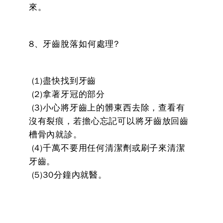
來。
8、牙齒脫落如何處理?
(1)盡快找到牙齒
(2)拿著牙冠的部分
(3)小心將牙齒上的髒東西去除，查看有
沒有裂痕，若擔心忘記可以將牙齒放回齒
槽骨內就診。
(4)千萬不要用任何清潔劑或刷子來清潔
牙齒。
(5)30分鐘內就醫。