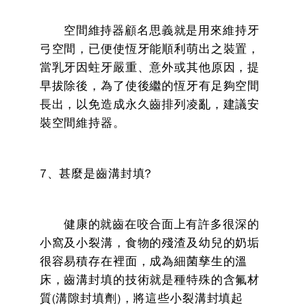
空間維持器顧名思義就是用來維持牙
弓空間，已便使恆牙能順利萌出之裝置，
當乳牙因蛀牙嚴重、意外或其他原因，提
早拔除後，為了使後繼的恆牙有足夠空間
長出，以免造成永久齒排列凌亂，建議安
裝空間維持器。
7、甚麼是齒溝封填?
健康的就齒在咬合面上有許多很深的
小窩及小裂溝，食物的殘渣及幼兒的奶垢
很容易積存在裡面，成為細菌孳生的溫
床，齒溝封填的技術就是種特殊的含氟材
質(溝隙封填劑)，將這些小裂溝封填起