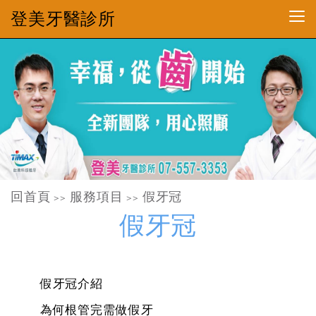
登美牙醫診所
回首頁
服務項目
假牙冠
>>
>>
假牙冠
假牙冠介紹
為何根管完需做假牙