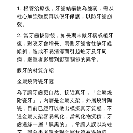
1. 根管治療後，牙齒結構較為脆弱，需以
柱心加強強度再以假牙保護，以防牙齒崩
裂。
2. 當牙齒拔除後，如長期未做牙橋或植牙
復，對咬牙會增長、兩側牙齒會往缺牙處
傾斜，造成不易清潔而引起蛀牙及牙周
病，嚴重者影響到顳顎關節的異常。
假牙的材質介紹
金屬燒附瓷牙冠
為了讓牙齒更自然、接近真牙，「金屬燒
附瓷牙」，內層是金屬支架，外層燒附陶
瓷，目前已經可以做出模擬真牙質感，不
過金屬支架容易氧化，當氧化物沉積，牙
齒邊緣一層「黑黑的」，常讓人誤以為蛀
牙，部分患者還會對金屬材質有過敏反