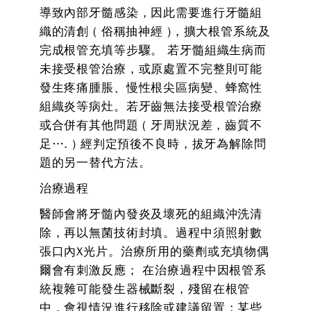
導致內部牙髓感染，因此需要進行牙髓組
織的清創 ( 俗稱抽神經 )，擴大根管系統及
完成根管充填等步驟。 若牙髓組織生病而
未接受根管治療，或原處置不完整則可能
發生疼痛腫脹、慢性根尖區病變、蜂窩性
組織炎等病灶。若牙齒無法接受根管治療
或合併有其他問題 ( 牙周狀況差，齒質不
足…. ) 經判定預後不良時，拔牙為解除問
題的另一替代方法。
治療過程
醫師會將牙髓內發炎及壞死的組織沖洗清
除，再以無菌技術封填。過程中須照射數
張口內X光片。治療所用的藥劑或充填物偶
爾會有刺激反應； 在治療過程中因根管系
統複雜可能發生器械斷裂，殘留在根管
中，會視情況進行移除或建議留置；某些