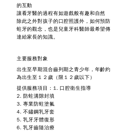
的互動
讓看牙醫的過程有如遊戲般有趣和自然
除此之外對孩子的口腔照護外，如何預防
蛀牙的觀念，也是兒童牙科醫師最希望傳
達給家長的知識。
主要服務對象
出生至早期混合齒列期之青少年，年齡約
為出生至１２歲（限１２歲以下）
提供服務項目：1. 口腔衛生指導
2. 防蛀溝隙封填
3. 專業防蛀塗氟
4. 不鏽鋼乳牙套
5. 乳牙牙體復形
6. 乳牙齒隨治療