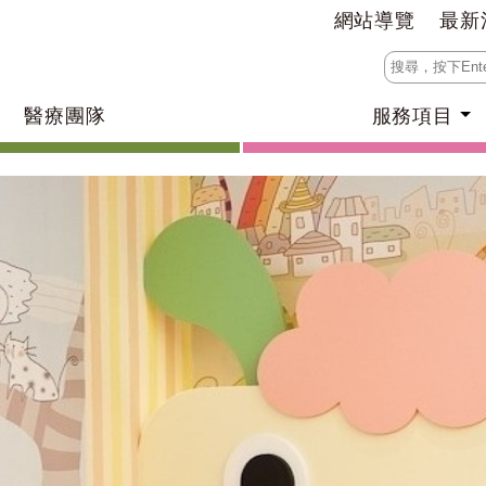
網站導覽
最新
醫療團隊
服務項目