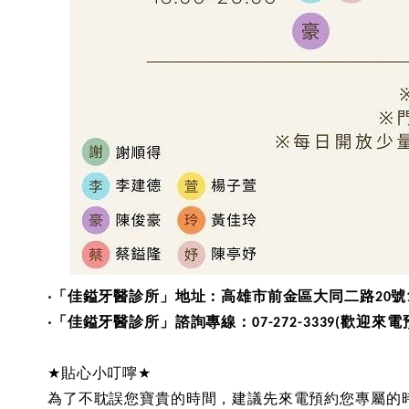
‧
「佳鎰牙醫診所」地址：高雄市前金區大同二路
號
20
‧
「佳鎰牙醫診所」諮詢專線：
歡迎來電
07-272-3339(
★
貼心小叮嚀
★
為了不耽誤您寶貴的時間，建議先來電預約您專屬的