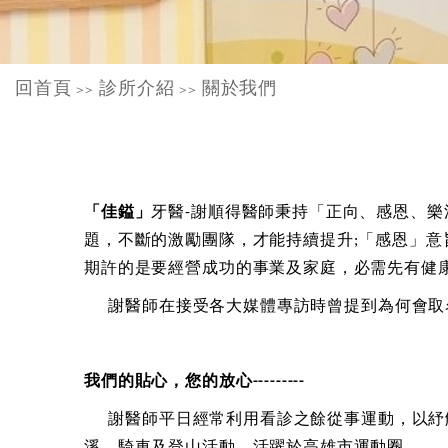
回首頁
診所介紹
關於我們
>>
>>
「佳鎰」
牙醫
謝順得醫師秉持「正向、感恩、樂
-
題，不斷的激勵團隊，才能持續提升
「感恩」意
;
期許的是要經營成功的事業及家庭，必需先有健
謝醫師在接受各大媒體專訪時曾提到為何會取
我們的貼心，您的放心
---------
謝醫師平日經常利用看診之餘從事運動，以紓
溪、騎車及登山活動，活躍於高雄市運動圈。