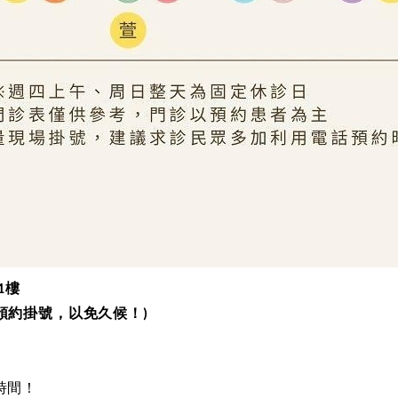
樓
1
預約掛號，以免久候！
)
時間！