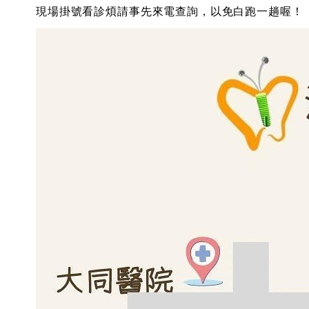
現場掛號看診煩請事先來電查詢，以免白跑一趟喔！