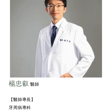
楊忠叡
醫師
【醫師專長】
牙周病專科