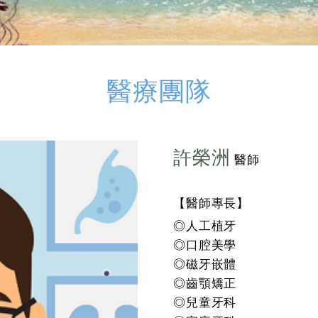
醫療團隊
許榮洲
醫師
【醫師專長】
◎人工植牙
◎口腔美學
◎磁牙嵌體
◎齒顎矯正
◎兒童牙科