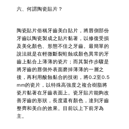
六、何謂陶瓷貼片？
陶瓷貼片俗稱牙齒美白貼片，將唇側部份
牙齒以陶瓷製成之貼片黏著，以修復受損
及美化顏色、形態不佳之牙齒。最簡單的
說法就是在輕微斷裂蛀蝕或顏色異常的牙
齒上黏合上薄薄的瓷片；而其製作步驟是
將牙齒的唇側外表面磨掉薄薄的一層之
後，再利用酸蝕黏合的技術，將0.2至0.5
mm的瓷片，以特殊高強度之複合樹脂將
瓷片黏著在牙齒表面上。瓷牙貼片能夠改
善牙齒的形狀，長度還有顏色，達到牙齒
整齊和美白的效果。目前以上下前牙為
主。