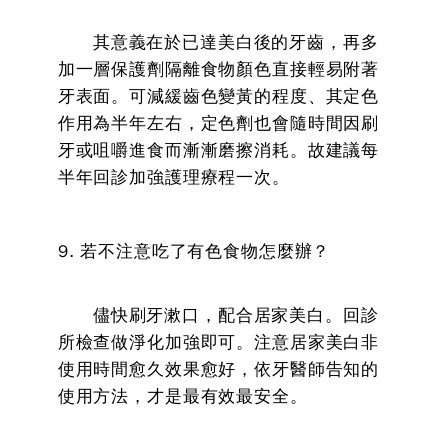
其意義在於已達美白後的牙齒，再多
加一層保護劑隔離食物顏色直接輕易附著
牙表面。可減緩齒色變黃的程度、其定色
作用為半年左右，定色劑也會隨時間因刷
牙或咀嚼進食而漸漸磨擦消耗。故建議每
半年回診加強護理療程一次。
9. 若不注意吃了有色食物怎麼辦？
儘快刷牙漱口，配合居家美白。回診
所檢查做淨化加強即可。注意居家美白非
使用時間愈久效果愈好，依牙醫師告知的
使用方法，才是最有效最安全。