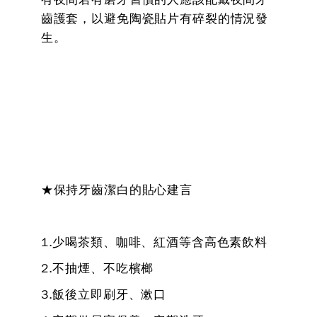
齒護套，以避免陶瓷貼片有碎裂的情況發
生。
★保持牙齒潔白的貼心建言
1.少喝茶類、咖啡、紅酒等含高色素飲料
2.不抽煙、不吃檳榔
3.飯後立即刷牙、漱口