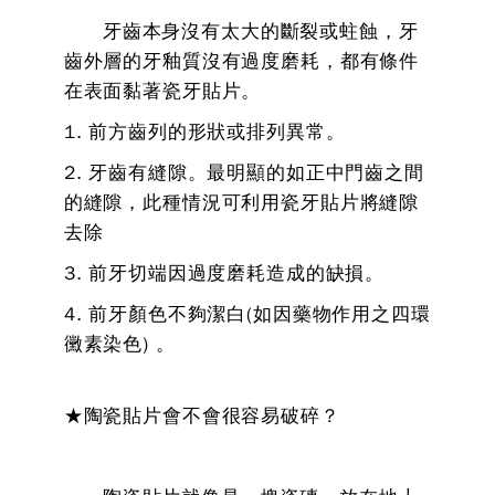
牙齒本身沒有太大的斷裂或蛀蝕，牙
齒外層的牙釉質沒有過度磨耗，都有條件
在表面黏著瓷牙貼片。
1. 前方齒列的形狀或排列異常。
2. 牙齒有縫隙。最明顯的如正中門齒之間
的縫隙，此種情況可利用瓷牙貼片將縫隙
去除
3. 前牙切端因過度磨耗造成的缺損。
4. 前牙顏色不夠潔白(如因藥物作用之四環
黴素染色) 。
★陶瓷貼片會不會很容易破碎？