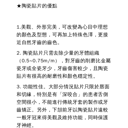
★陶瓷貼片的優點
1.美觀、外形完美，可改變為心目中理想
的顏色及型態，可再加上特殊色澤，更接
近自然牙齒的齒色。
2. 陶瓷貼片只需去除少量的牙體組織
（0.5~0.75m/m），對牙齒的削磨比金屬
瓷牙或全瓷牙少，牙齒傷害較少，且陶瓷
貼片有很高的耐磨性和顏色穩定性。
3. 功能性佳。大部分情況貼片只限於唇面
和切緣，特別是有「深咬合」的患者舌側
空間很小，不能進行傳統牙套的製作或牙
齒矯正。另外，下頷前牙以陶瓷貼片遠較
一般牙冠來得美觀及維持功能，同時保護
牙神經。