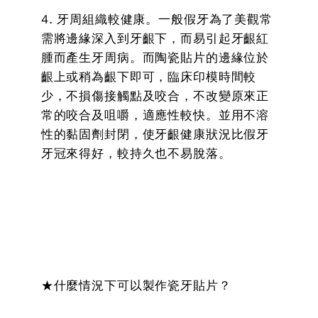
4. 牙周組織較健康。一般假牙為了美觀常
需將邊緣深入到牙齦下，而易引起牙齦紅
腫而產生牙周病。而陶瓷貼片的邊緣位於
齦上或稍為齦下即可，臨床印模時間較
少，不損傷接觸點及咬合，不改變原來正
常的咬合及咀嚼，適應性較快。並用不溶
性的黏固劑封閉，使牙齦健康狀況比假牙
牙冠來得好，較持久也不易脫落。
★什麼情況下可以製作瓷牙貼片？