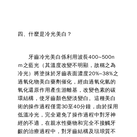
四、什麼是冷光美白？
牙齒冷光美白係利用波長400~500n
ｍ之藍光（其溫度改變不明顯，故稱之為
冷光）將塗抹於牙齒表面濃度20%~38%之
過氧化物美白藥劑催化，經由過氧化氫的
氧化還原作用產生游離基，改變色素的碳
環結構，使牙齒顏色變淡變白。這種美白
術的操作過程僅需30至40分鐘，由於採用
低溫冷光，完全避免了操作過程中對牙神
經的不適，在親水性藥物和完全不接觸牙
齦的治療過程中，對牙齒結構及琺琅質不