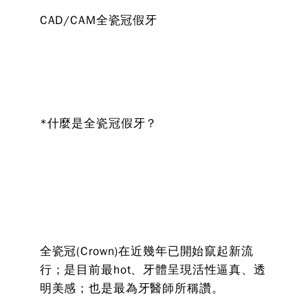
CAD/CAM全瓷冠假牙
*什麼是全瓷冠假牙？
全瓷冠(Crown)在近幾年已開始竄起新流
行；是目前最hot、牙體呈現活性逼真、透
明美感；也是最為牙醫師所稱讚。