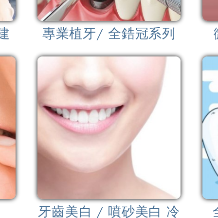
重建
專業植牙/ 全鋯冠系列
牙齒美白 / 噴砂美白 冷