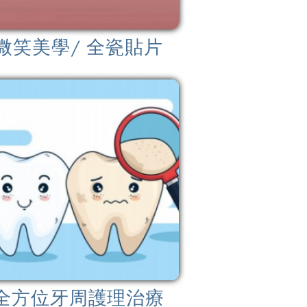
微笑美學/ 全瓷貼片
全方位牙周護理治療