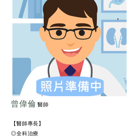
曾偉倫
醫師
【醫師專長】
◎全科治療