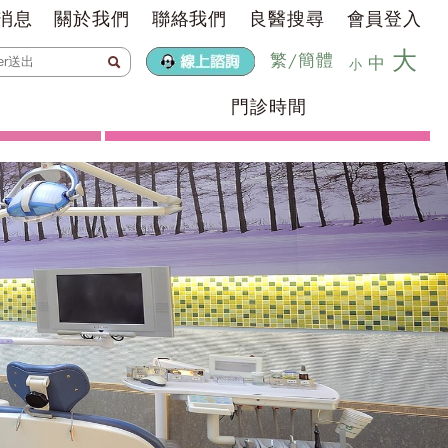
消息
關於我們
聯絡我們
良醫搜尋
會員登入
大
繁
/
簡體
中
小
門診時間