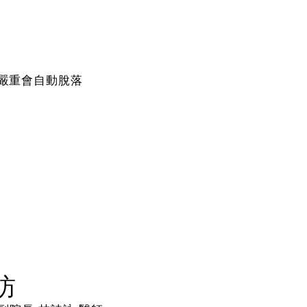
嚴重會自動脫落
訪