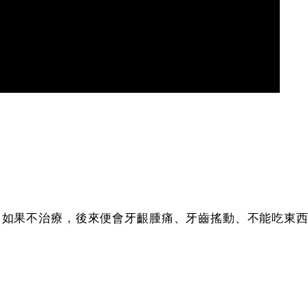
？
，如果不治療，後來便會牙齦腫痛、牙齒搖動、不能吃東