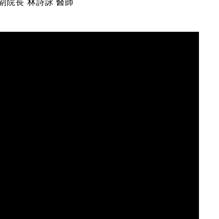
副院長 林詩詠 醫師