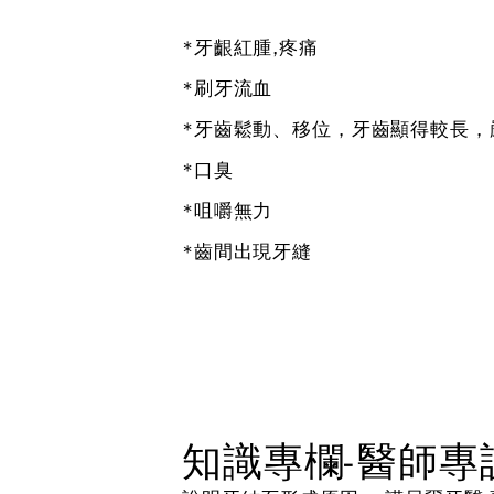
*牙齦紅腫,疼痛
*刷牙流血
*牙齒鬆動、移位，牙齒顯得較長，
*口臭
*咀嚼無力
*齒間出現牙縫
知識專欄-醫師專