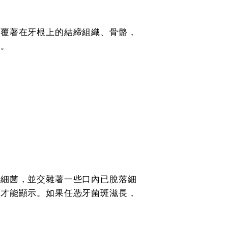
，覆著在牙根上的結締組織、骨骼，
亡。
是細菌，並交雜著一些口內已脫落細
劑才能顯示。如果任憑牙菌斑滋長，