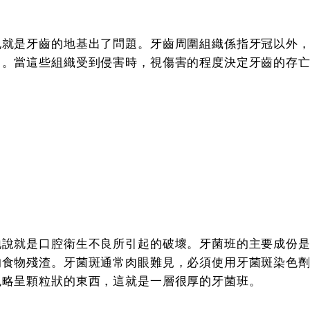
也就是牙齒的地基出了問題。牙齒周圍組織係指牙冠以外
）。當這些組織受到侵害時，視傷害的程度決定牙齒的存
地說就是口腔衛生不良所引起的破壞。牙菌班的主要成份
的食物殘渣。牙菌斑通常肉眼難見，必須使用牙菌斑染色
色略呈顆粒狀的東西，這就是一層很厚的牙菌班。